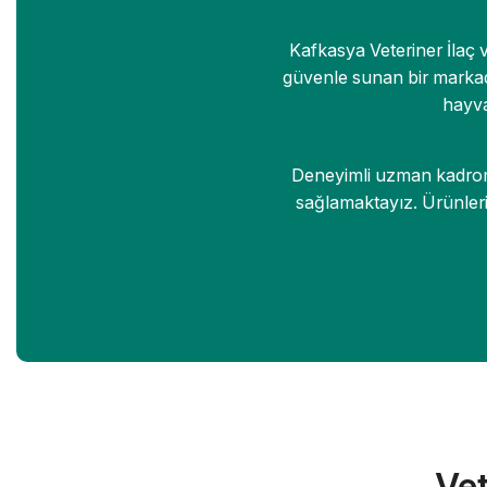
Kafkasya Veteriner İlaç 
güvenle sunan bir markadı
hayva
Deneyimli uzman kadromuz
sağlamaktayız. Ürünleri
Vet