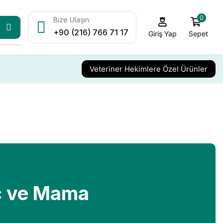
0
Bize Ulaşın:
+90 (216) 766 71 17
Sepet
Giriş Yap
Veteriner Hekimlere Özel Ürünler
aç ve Mama