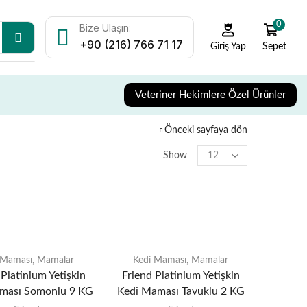
0
Bize Ulaşın:
+90 (216) 766 71 17
Sepet
Giriş Yap
Veteriner Hekimlere Özel Ürünler
Önceki sayfaya dön
Show
 Maması
,
Mamalar
Kedi Maması
,
Mamalar
 Platinium Yetişkin
Friend Platinium Yetişkin
ması Somonlu 9 KG
Kedi Maması Tavuklu 2 KG